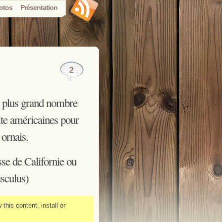
otos
Présentation
2
le plus grand nombre
ite américaines pour
 ornais.
sse de Californie ou
usculus)
this content, install or