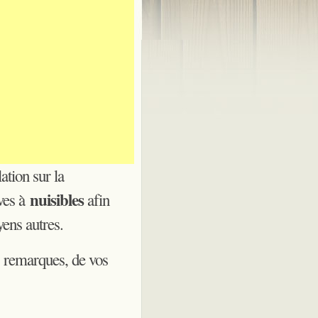
ation sur la
nuisibles
ives à
afin
ens autres.
s remarques, de vos