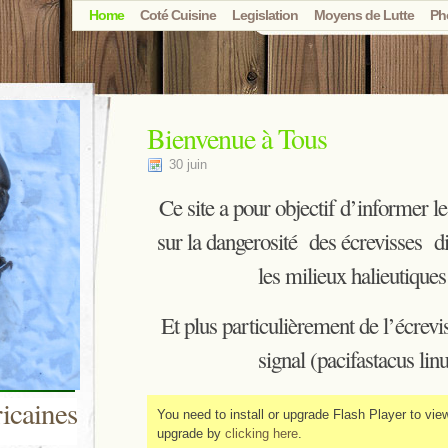
Home
Coté Cuisine
Legislation
Moyens de Lutte
Ph
Bienvenue à Tous
30 juin
Ce site a pour objectif d’informer 
sur la dangerosité des écrevisses d
les milieux halieutiques
Et plus particulièrement de l’écrevi
signal (pacifastacus lin
icaines
You need to install or upgrade Flash Player to view 
upgrade by
clicking here
.