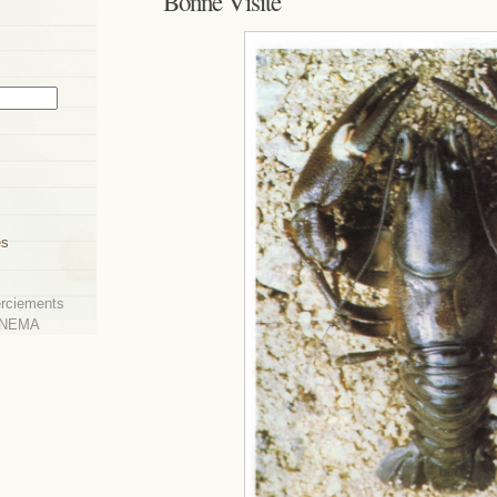
Bonne Visite
es
rciements
-ONEMA